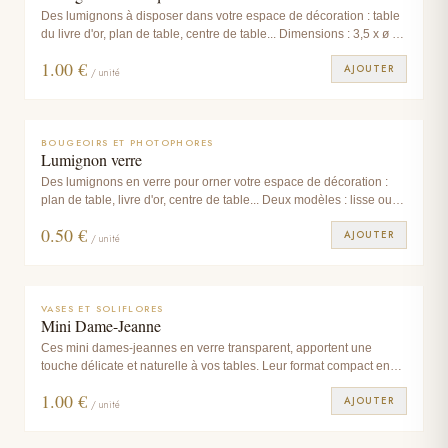
Des lumignons à disposer dans votre espace de décoration : table
du livre d'or, plan de table, centre de table... Dimensions : 3,5 x ø 5
cm
1.00
€
AJOUTER
/ unité
BOUGEOIRS ET PHOTOPHORES
Lumignon verre
Des lumignons en verre pour orner votre espace de décoration :
plan de table, livre d'or, centre de table... Deux modèles : lisse ou
rainuré Dimensions : 3,5xø5cm-lisseourainuré
0.50
€
AJOUTER
/ unité
VASES ET SOLIFLORES
Mini Dame-Jeanne
Ces mini dames-jeannes en verre transparent, apportent une
touche délicate et naturelle à vos tables. Leur format compact en
fait un choix parfait pour accueillir une fleur unique, quelques tiges
1.00
€
AJOUTER
séchées ou simplement pour habiller une table de manière subtile
/ unité
et élégante. Idéales pour une décoration de mariage, un dîner
champêtre ou un coin buffet, elles s’accordent parfaitement avec