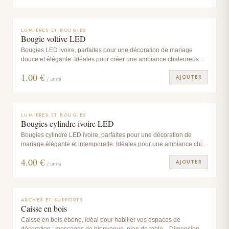
LUMIÈRES ET BOUGIES
Bougie voltive LED
Bougies LED ivoire, parfaites pour une décoration de mariage
douce et élégante. Idéales pour créer une ambiance chaleureuse
et sécurisée.
1.00
€
AJOUTER
/ unité
LUMIÈRES ET BOUGIES
Bougies cylindre ivoire LED
Bougies cylindre LED ivoire, parfaites pour une décoration de
mariage élégante et intemporelle. Idéales pour une ambiance chic
et chaleureuse.
4.00
€
AJOUTER
/ unité
ARCHES ET SUPPORTS
Caisse en bois
Caisse en bois ébène, idéal pour habiller vos espaces de
décoration : messages de bienvenue, plan de table... Dimensions :