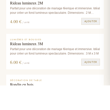
Rideau lumineux 2M
Parfait pour une décoration de mariage féerique et immersive. Idéal
pour créer un fond lumineux spectaculaire. Dimensions : 2 M
(largeur) x 3 M
4.00
€
AJOUTER
/ unité
LUMIÈRES ET BOUGIES
Rideau lumineux 3M
Parfait pour une décoration de mariage féerique et immersive. Idéal
pour créer un fond lumineux spectaculaire. Dimensions : 3 M x 3 M
6.00
€
AJOUTER
/ unité
DÉCORATION DE TABLE
Rondin en bois
Rondin en bois, idéal pour habiller vos centres de table.
Dimensions : (h) 2,5 x ø 30 cm
2.00
€
AJOUTER
/ unité