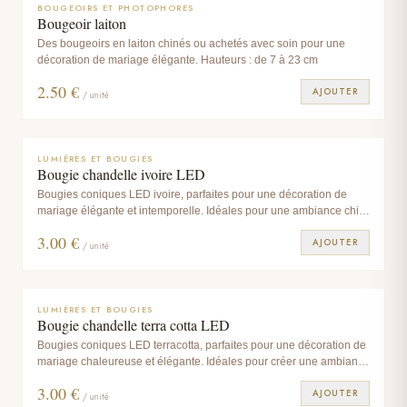
BOUGEOIRS ET PHOTOPHORES
Bougeoir laiton
Des bougeoirs en laiton chinés ou achetés avec soin pour une
décoration de mariage élégante. Hauteurs : de 7 à 23 cm
2.50
€
AJOUTER
/ unité
LUMIÈRES ET BOUGIES
Bougie chandelle ivoire LED
Bougies coniques LED ivoire, parfaites pour une décoration de
mariage élégante et intemporelle. Idéales pour une ambiance chic
et chaleureuse.
3.00
€
AJOUTER
/ unité
LUMIÈRES ET BOUGIES
Bougie chandelle terra cotta LED
Bougies coniques LED terracotta, parfaites pour une décoration de
mariage chaleureuse et élégante. Idéales pour créer une ambiance
douce et raffinée.
3.00
€
AJOUTER
/ unité