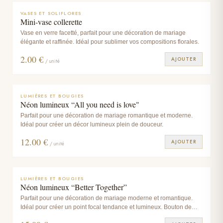
des matières naturelles comme le lin, le bois ou la céramique.
VASES ET SOLIFLORES
Mini-vase collerette
Vase en verre facetté, parfait pour une décoration de mariage
élégante et raffinée. Idéal pour sublimer vos compositions florales.
2.00
€
AJOUTER
/ unité
LUMIÈRES ET BOUGIES
Néon lumineux “All you need is love"
Parfait pour une décoration de mariage romantique et moderne.
Idéal pour créer un décor lumineux plein de douceur.
12.00
€
AJOUTER
/ unité
LUMIÈRES ET BOUGIES
Néon lumineux “Better Together”
Parfait pour une décoration de mariage moderne et romantique.
Idéal pour créer un point focal tendance et lumineux. Bouton de
réglage de luminosité