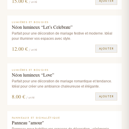
15.00
€
AJOUTER
/ unité
LUMIÈRES ET BOUGIES
Néon lumineux “Let’s Celebrate”
Parfait pour une décoration de mariage festive et moderne. Idéal
pour illuminer vos espaces avec style.
12.00
€
AJOUTER
/ unité
LUMIÈRES ET BOUGIES
Néon lumineux “Love”
Parfait pour une décoration de mariage romantique et tendance.
Idéal pour créer une ambiance chaleureuse et élégante.
8.00
€
AJOUTER
/ unité
PANNEAUX ET SIGNALÉTIQUE
Panneau "amour"
Panneau pour habiller vos espaces de décoration : cérémonie