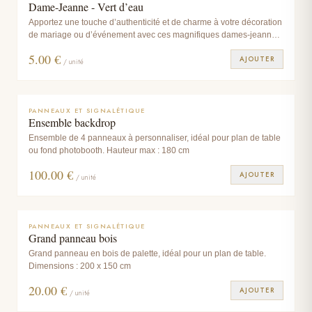
Dame-Jeanne - Vert d’eau
Apportez une touche d’authenticité et de charme à votre décoration
de mariage ou d’événement avec ces magnifiques dames-jeannes
en verre recyclé. Leur teinte vert d’eau et leur aspect légèrement
5.00
€
AJOUTER
irrégulier reflètent un esprit à la fois naturel, bohème et élégant.
/ unité
Parfaites pour habiller un centre de table, un coin photo, une allée
de cérémonie ou une scénographie florale, elles se marient
facilement avec des fleurs séchées, des pampas ou des bouquets
champêtres.
PANNEAUX ET SIGNALÉTIQUE
Ensemble backdrop
Ensemble de 4 panneaux à personnaliser, idéal pour plan de table
ou fond photobooth. Hauteur max : 180 cm
100.00
€
AJOUTER
/ unité
PANNEAUX ET SIGNALÉTIQUE
Grand panneau bois
Grand panneau en bois de palette, idéal pour un plan de table.
Dimensions : 200 x 150 cm
20.00
€
AJOUTER
/ unité