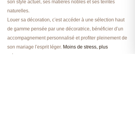
son style actuel, ses matières nobles et ses teintes
naturelles.
Louer sa décoration, c'est accéder à une sélection haut
de gamme pensée par une décoratrice, bénéficier d'un
accompagnement personnalisé et profiter pleinement de
son mariage l'esprit léger.
Moins de stress, plus
d'émotions, et beaucoup plus de jolis souvenirs.
200+
5 ans
Loire-Atl.
RÉFÉRENCES
D'EXPÉRIENCE
ZONE DE
LIVRAISON
EN SAVOIR PLUS SUR MARINE