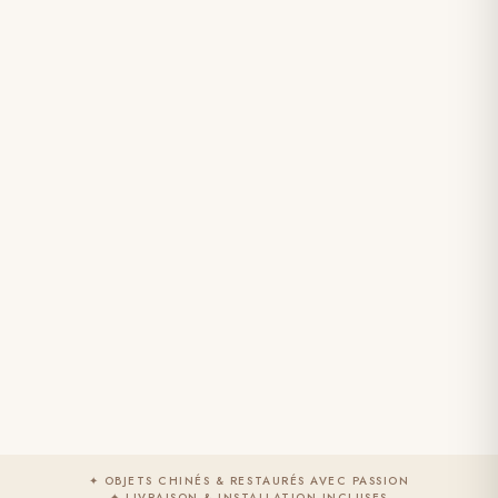
✦ OBJETS CHINÉS & RESTAURÉS AVEC PASSION
✦ LIVRAISON & INSTALLATION INCLUSES