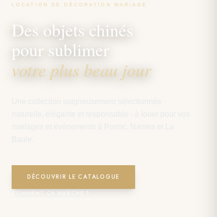
LOCATION DE DÉCORATION MARIAGE
Des objets chinés
pour sublimer
votre plus beau jour
Une collection soigneusement sélectionnée -
naturelle, élégante et responsable - à louer pour vos
mariages et événements à Pornic, Nantes et La
Baule.
DÉCOUVRIR LE CATALOGUE
COMMENT ÇA MARCHE ?